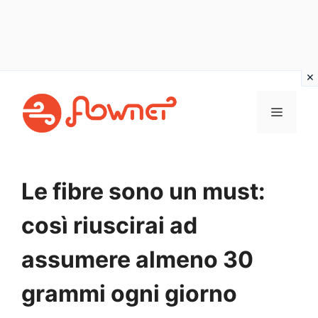
Vai
al
MENU
contenuto
Le fibre sono un must:
così riuscirai ad
assumere almeno 30
grammi ogni giorno